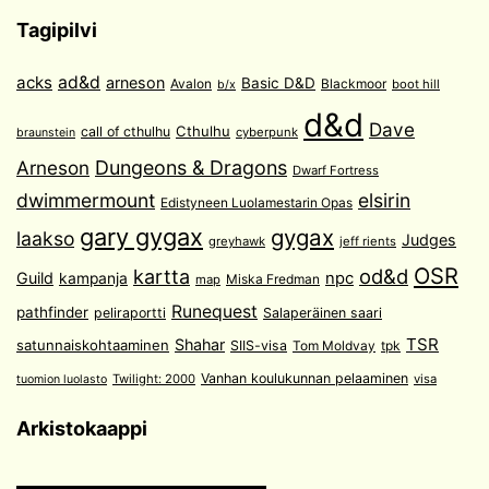
Tagipilvi
acks
ad&d
arneson
Basic D&D
Avalon
Blackmoor
boot hill
b/x
d&d
Dave
Cthulhu
call of cthulhu
cyberpunk
braunstein
Arneson
Dungeons & Dragons
Dwarf Fortress
dwimmermount
elsirin
Edistyneen Luolamestarin Opas
gary gygax
gygax
laakso
Judges
greyhawk
jeff rients
OSR
od&d
kartta
Guild
npc
kampanja
Miska Fredman
map
Runequest
pathfinder
peliraportti
Salaperäinen saari
TSR
Shahar
satunnaiskohtaaminen
SIIS-visa
Tom Moldvay
tpk
Vanhan koulukunnan pelaaminen
Twilight: 2000
visa
tuomion luolasto
Arkistokaappi
Arkistokaappi