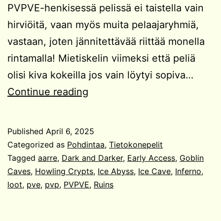
PVPVE-henkisessä pelissä ei taistella vain
hirviöitä, vaan myös muita pelaajaryhmiä,
vastaan, joten jännitettävää riittää monella
rintamalla! Mietiskelin viimeksi että peliä
olisi kiva kokeilla jos vain löytyi sopiva…
Dark
Continue reading
and
Darker
Published
April 6, 2025
koukuttaa!
Categorized as
Pohdintaa
,
Tietokonepelit
Tagged
aarre
,
Dark and Darker
,
Early Access
,
Goblin
Caves
,
Howling Crypts
,
Ice Abyss
,
Ice Cave
,
Inferno
,
loot
,
pve
,
pvp
,
PVPVE
,
Ruins