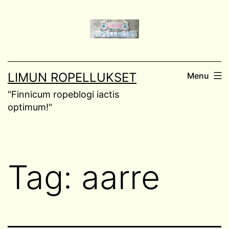
Skip
to
content
LIMUN ROPELLUKSET
Menu
"Finnicum ropeblogi iactis
optimum!"
Tag:
aarre