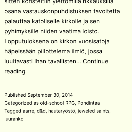
sitten koristeltiin ylettömillä rikkauksilla
osana vastauskonpuhdistuksen tavoitetta
palauttaa katoliselle kirkolle ja sen
pyhimyksille niiden vaatima loisto.
Lopputuloksena on kirkon vuosisatoja
häpeissään piilottelema ilmiö, jossa
luultavasti ihan tavallisten…
Continue
“Ahneus
reading
kasaa,
kuolema
Published
September 30, 2014
tasaa.”
Categorized as
old-school RPG
,
Pohdintaa
Tagged
aarre
,
d&d
,
hautaryöstö
,
jeweled saints
,
luuranko