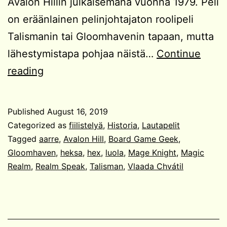
Avalon Hillin julkaisemana vuonna 1979. Peli
on eräänlainen pelinjohtajaton roolipeli
Talismanin tai Gloomhavenin tapaan, mutta
lähestymistapa pohjaa näistä…
Continue
Magic
reading
Realm
Published
August 16, 2019
Categorized as
fiilistelyä
,
Historia
,
Lautapelit
Tagged
aarre
,
Avalon Hill
,
Board Game Geek
,
Gloomhaven
,
heksa
,
hex
,
luola
,
Mage Knight
,
Magic
Realm
,
Realm Speak
,
Talisman
,
Vlaada Chvátil