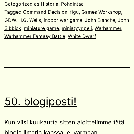
Categorized as
Historia
,
Pohdintaa
Tagged
Command Decision
,
figu
,
Games Workshop
,
GDW
,
H.G. Wells
,
indoor war game
,
John Blanche
,
John
Sibbick
,
miniature game
,
miniatyyripeli
,
Warhammer
,
Warhammer Fantasy Battle
,
White Dwarf
50. blogiposti!
Kun viisi kuukautta sitten aloittelimme tätä
blogia Ilmarin kanssa, ei varmaan