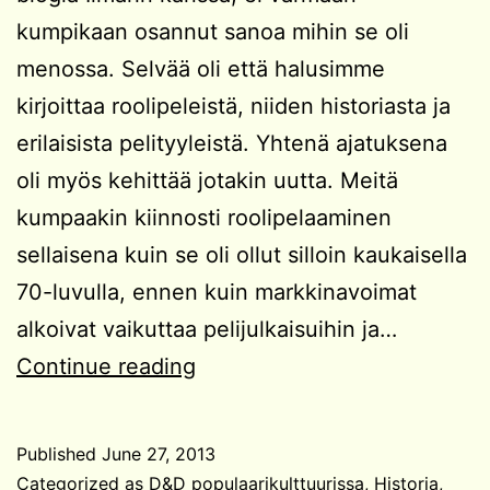
kumpikaan osannut sanoa mihin se oli
menossa. Selvää oli että halusimme
kirjoittaa roolipeleistä, niiden historiasta ja
erilaisista pelityyleistä. Yhtenä ajatuksena
oli myös kehittää jotakin uutta. Meitä
kumpaakin kiinnosti roolipelaaminen
sellaisena kuin se oli ollut silloin kaukaisella
70-luvulla, ennen kuin markkinavoimat
alkoivat vaikuttaa pelijulkaisuihin ja…
50.
Continue reading
blogiposti!
Published
June 27, 2013
Categorized as
D&D populaarikulttuurissa
,
Historia
,