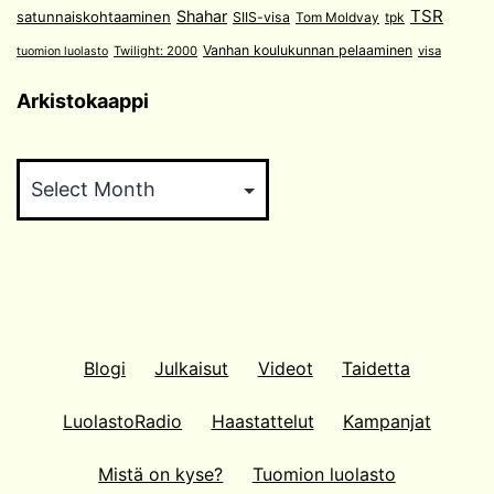
TSR
Shahar
satunnaiskohtaaminen
SIIS-visa
Tom Moldvay
tpk
Vanhan koulukunnan pelaaminen
Twilight: 2000
visa
tuomion luolasto
Arkistokaappi
Arkistokaappi
Blogi
Julkaisut
Videot
Taidetta
LuolastoRadio
Haastattelut
Kampanjat
Mistä on kyse?
Tuomion luolasto