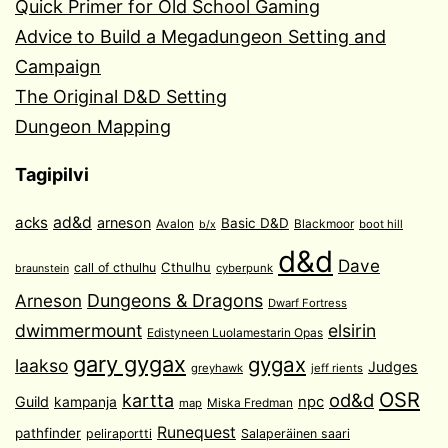
Quick Primer for Old School Gaming
Advice to Build a Megadungeon Setting and
Campaign
The Original D&D Setting
Dungeon Mapping
Tagipilvi
acks
ad&d
arneson
Basic D&D
Avalon
Blackmoor
boot hill
b/x
d&d
Dave
Cthulhu
call of cthulhu
cyberpunk
braunstein
Arneson
Dungeons & Dragons
Dwarf Fortress
dwimmermount
elsirin
Edistyneen Luolamestarin Opas
gary gygax
gygax
laakso
Judges
greyhawk
jeff rients
OSR
od&d
kartta
Guild
npc
kampanja
Miska Fredman
map
Runequest
pathfinder
peliraportti
Salaperäinen saari