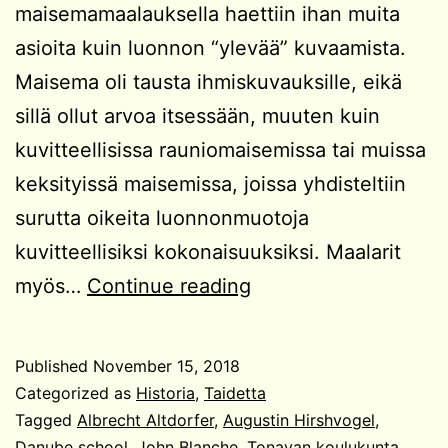
maisemamaalauksella haettiin ihan muita
asioita kuin luonnon “ylevää” kuvaamista.
Maisema oli tausta ihmiskuvauksille, eikä
sillä ollut arvoa itsessään, muuten kuin
kuvitteellisissa rauniomaisemissa tai muissa
keksityissä maisemissa, joissa yhdisteltiin
surutta oikeita luonnonmuotoja
kuvitteellisiksi kokonaisuuksiksi. Maalarit
Maisemia
myös…
Continue reading
vuosisatojen
takaa
Published
November 15, 2018
Categorized as
Historia
,
Taidetta
Tagged
Albrecht Altdorfer
,
Augustin Hirshvogel
,
Danube school
,
John Blanche
,
Tonavan koulukunta
,