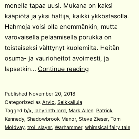
monella tapaa uusi. Mukana on kaksi
kääpiötä ja yksi haltija, kaikki ykköstasolla.
Hahmoja voisi olla enemmänkin, mutta
varovaisella pelaamisella porukka on
toistaiseksi välttynyt kuolemilta. Heitän
osuma- ja vaurioheitot avoimesti, ja
Arvio:
lapsetkin…
Continue reading
Shadowbrook
Manor
Published
November 20, 2018
Categorized as
Arvio
,
Seikkailuja
Tagged
b/x
,
labyrinth lord
,
Mark Allen
,
Patrick
Kennedy
,
Shadowbrook Manor
,
Steve Zieser
,
Tom
Moldvay
,
troll slayer
,
Warhammer
,
whimsical fairy tale