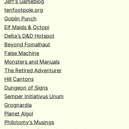
Jeff's Gameblog
tenfootpole.org
Goblin Punch
Elf Maids & Octopi
Delta's D&D Hotspot
Beyond Fomalhaut
False Machine
Monsters and Manuals
The Retired Adventurer
Hill Cantons
Dungeon of Signs
Semper Initiativus Unum
Grognardia
Planet Algol
Philotomy's Musings