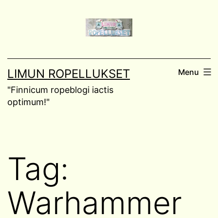
Skip
to
content
LIMUN ROPELLUKSET
Menu
"Finnicum ropeblogi iactis
optimum!"
Tag:
Warhammer