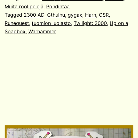
Muita roolipelejä
,
Pohdintaa
Tagged
2300 AD
,
Cthulhu
,
gygax
,
Harn
,
OSR
,
Runequest
,
tuomion luolasto
,
Twilight: 2000
,
Up on a
Soapbox
,
Warhammer