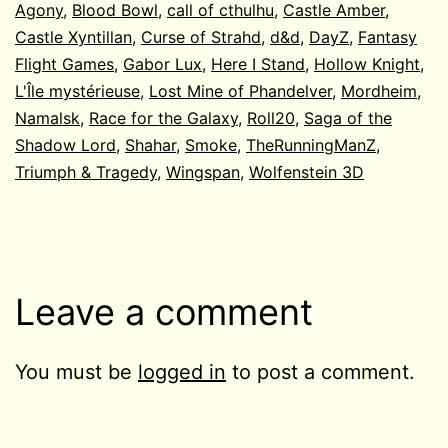
Agony
,
Blood Bowl
,
call of cthulhu
,
Castle Amber
,
Castle Xyntillan
,
Curse of Strahd
,
d&d
,
DayZ
,
Fantasy
Flight Games
,
Gabor Lux
,
Here I Stand
,
Hollow Knight
,
L'Île mystérieuse
,
Lost Mine of Phandelver
,
Mordheim
,
Namalsk
,
Race for the Galaxy
,
Roll20
,
Saga of the
Shadow Lord
,
Shahar
,
Smoke
,
TheRunningManZ
,
Triumph & Tragedy
,
Wingspan
,
Wolfenstein 3D
Leave a comment
You must be
logged in
to post a comment.