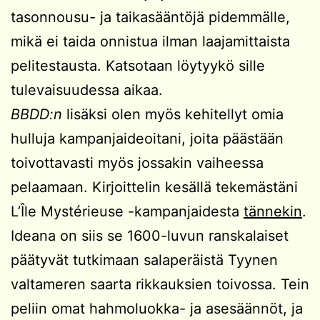
tasonnousu- ja taikasääntöjä pidemmälle,
mikä ei taida onnistua ilman laajamittaista
pelitestausta. Katsotaan löytyykö sille
tulevaisuudessa aikaa.
BBDD:n
lisäksi olen myös kehitellyt omia
hulluja kampanjaideoitani, joita päästään
toivottavasti myös jossakin vaiheessa
pelaamaan. Kirjoittelin kesällä tekemästäni
L’Île Mystérieuse -kampanjaidesta
tännekin
.
Ideana on siis se 1600-luvun ranskalaiset
päätyvät tutkimaan salaperäistä Tyynen
valtameren saarta rikkauksien toivossa. Tein
peliin omat hahmoluokka- ja asesäännöt, ja