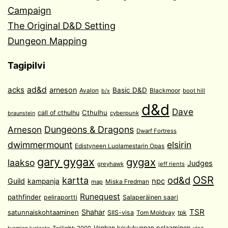
Campaign
The Original D&D Setting
Dungeon Mapping
Tagipilvi
acks
ad&d
arneson
Basic D&D
Avalon
Blackmoor
boot hill
b/x
d&d
Dave
Cthulhu
call of cthulhu
cyberpunk
braunstein
Arneson
Dungeons & Dragons
Dwarf Fortress
dwimmermount
elsirin
Edistyneen Luolamestarin Opas
gary gygax
gygax
laakso
Judges
greyhawk
jeff rients
OSR
od&d
kartta
Guild
npc
kampanja
Miska Fredman
map
Runequest
pathfinder
peliraportti
Salaperäinen saari
TSR
Shahar
satunnaiskohtaaminen
SIIS-visa
Tom Moldvay
tpk
Vanhan koulukunnan pelaaminen
Twilight: 2000
visa