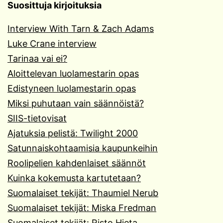
Suosittuja kirjoituksia
Interview With Tarn & Zach Adams
Luke Crane interview
Tarinaa vai ei?
Aloittelevan luolamestarin opas
Edistyneen luolamestarin opas
Miksi puhutaan vain säännöistä?
SIIS-tietovisat
Ajatuksia pelistä: Twilight 2000
Satunnaiskohtaamisia kaupunkeihin
Roolipelien kahdenlaiset säännöt
Kuinka kokemusta kartutetaan?
Suomalaiset tekijät: Thaumiel Nerub
Suomalaiset tekijät: Miska Fredman
Suomalaiset tekijät: Risto Hieta