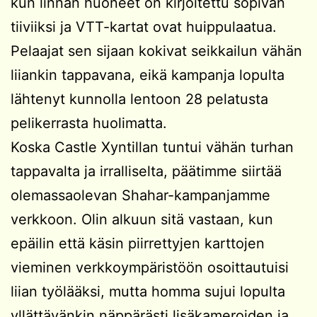
kun linnan huoneet on kirjoitettu sopivan
tiiviiksi ja VTT-kartat ovat huippulaatua.
Pelaajat sen sijaan kokivat seikkailun vähän
liiankin tappavana, eikä kampanja lopulta
lähtenyt kunnolla lentoon 28 pelatusta
pelikerrasta huolimatta.
Koska Castle Xyntillan tuntui vähän turhan
tappavalta ja irralliselta, päätimme siirtää
olemassaolevan Shahar-kampanjamme
verkkoon. Olin alkuun sitä vastaan, kun
epäilin että käsin piirrettyjen karttojen
vieminen verkkoympäristöön osoittautuisi
liian työlääksi, mutta homma sujui lopulta
yllättävänkin näppärästi lisäkameroiden ja