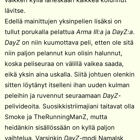
lävitse.
Edellä mainittujen yksinpelien lisäksi on
tullut porukalla pelattua
Arma III:a
ja
DayZ:a
.
DayZ
on niin kuumottava peli, etten ole sitä
niin paljon pelannut kun olisin halunnut,
koska peliseuraa on välillä vaikea saada,
eikä yksin aina uskalla. Siitä johtuen olenkin
sitten löytänyt itselleni ihan uuden kulman
peleihin ja ruvennut seuraamaan
DayZ
-
pelivideoita. Suosikkistriimajiani taitavat olla
Smoke ja TheRunningManZ, mutta
heidänkin sisällössään on kyllä paljon
vaihtelua. Varsinkin
DayZ
-modi Namalsk