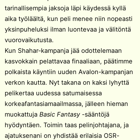
tarinallisempia jaksoja läpi käydessä kyllä
aika työläältä, kun peli menee niin nopeasti
yksinpuheluksi ilman luontevaa ja välitöntä
vuorovaikutusta.
Kun Shahar-kampanja jää odottelemaan
kasvokkain pelattavaa finaaliaan, päätimme
polkaista käyntiin uuden Avalon-kampanjan
verkon kautta. Nyt takana on kaksi lyhyttä
pelikertaa uudessa satumaisessa
korkeafantasiamaailmassa, jälleen hieman
muokattuja
Basic Fantasy
-sääntöjä
hyödyntäen. Toimin taas pelinjohtajana, ja
ajatuksenani on yhdistää erilaisia OSR-