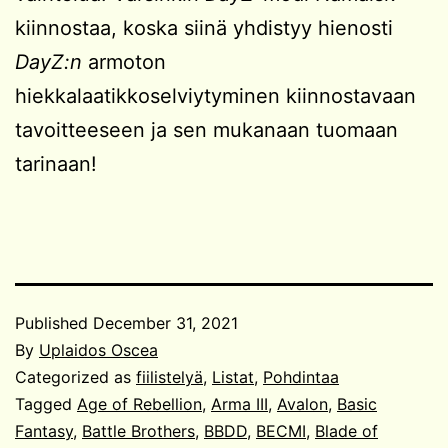
kiinnostaa, koska siinä yhdistyy hienosti
DayZ:n
armoton
hiekkalaatikkoselviytyminen kiinnostavaan
tavoitteeseen ja sen mukanaan tuomaan
tarinaan!
Published
December 31, 2021
By
Uplaidos Oscea
Categorized as
fiilistelyä
,
Listat
,
Pohdintaa
Tagged
Age of Rebellion
,
Arma III
,
Avalon
,
Basic
Fantasy
,
Battle Brothers
,
BBDD
,
BECMI
,
Blade of