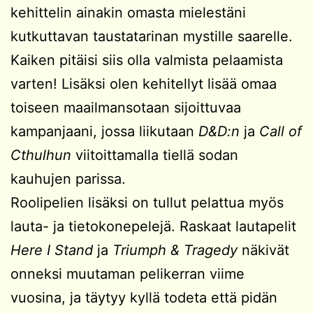
kehittelin ainakin omasta mielestäni
kutkuttavan taustatarinan mystille saarelle.
Kaiken pitäisi siis olla valmista pelaamista
varten! Lisäksi olen kehitellyt lisää omaa
toiseen maailmansotaan sijoittuvaa
kampanjaani, jossa liikutaan
D&D:n
ja
Call of
Cthulhun
viitoittamalla tiellä sodan
kauhujen parissa.
Roolipelien lisäksi on tullut pelattua myös
lauta- ja tietokonepelejä. Raskaat lautapelit
Here I Stand
ja
Triumph & Tragedy
näkivät
onneksi muutaman pelikerran viime
vuosina, ja täytyy kyllä todeta että pidän