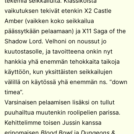
tekemiä seikkailuita. Klassikoista
vaikutuksen tekivät etenkin X2 Castle
Amber (vaikken koko seikkailua
päässytkään pelaamaan) ja X11 Saga of the
Shadow Lord. Velhoni on noussut jo
kuutostasolle, ja tavoitteena onkin nyt
hankkia yhä enemmän tehokkaita taikoja
käyttöön, kun yksittäisten seikkailujen
välillä on käytössä yhä enemmän ns. “down
timea”.
Varsinaisen pelaamisen lisäksi on tullut
puuhailtua muutenkin roolipelien parissa.
Kehittelimme toisen Jussin kanssa
erinomaisen
Blood Bowl
ja
Dungeons &