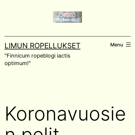
Skip
to
content
LIMUN ROPELLUKSET
Menu
"Finnicum ropeblogi iactis
optimum!"
Koronavuosie
n pelit