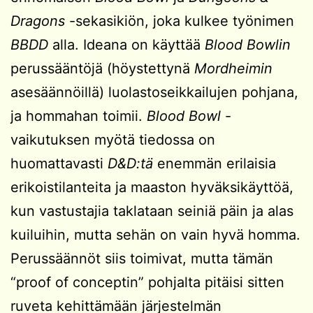
Dragons
-sekasikiön, joka kulkee työnimen
BBDD
alla. Ideana on käyttää
Blood Bowlin
perussääntöjä (höystettynä
Mordheimin
asesäännöillä) luolastoseikkailujen pohjana,
ja hommahan toimii.
Blood Bowl
-
vaikutuksen myötä tiedossa on
huomattavasti
D&D:tä
enemmän erilaisia
erikoistilanteita ja maaston hyväksikäyttöä,
kun vastustajia taklataan seiniä päin ja alas
kuiluihin, mutta sehän on vain hyvä homma.
Perussäännöt siis toimivat, mutta tämän
“proof of conceptin” pohjalta pitäisi sitten
ruveta kehittämään järjestelmän