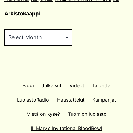
tuomion luolasto
Arkistokaappi
Arkistokaappi
Blogi
Julkaisut
Videot
Taidetta
LuolastoRadio
Haastattelut
Kampanjat
Mistä on kyse?
Tuomion luolasto
Ill Mary’s Invitational BloodBowl