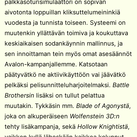
palkkasoturisimulaattori on sopivan
aivotonta loppuillan kliksuttelumeininkiä
vuodesta ja tunnista toiseen. Systeemi on
muutenkin yllättävän toimiva ja koukuttava
keskiaikaisen sodankäynnin mallinnus, ja
sen innoittaman tein myös omat asesäännöt
Avalon-kampanjallemme. Katsotaan
päätyvätkö ne aktiivikäyttöön vai jäävätkö
pelkäksi pelisunnitteluharjoitelmaksi.
Battle
Brothersin
lisäksi on tullut pelattua
muutakin. Tykkäsin mm.
Blade of Agonystä
,
joka on alkuperäiseen
Wolfenstein 3D:n
tehty lisäkampanja, sekä
Hollow Knightistä
,
vaikken kyllä läheskään kaikkea kolunnut