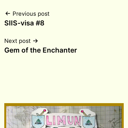
Post
Previous post
SIIS-visa #8
navigation
Next post
Gem of the Enchanter