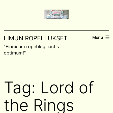
Skip
to
content
LIMUN ROPELLUKSET
Menu
"Finnicum ropeblogi iactis
optimum!"
Tag:
Lord of
the Rings