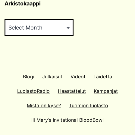
Arkistokaappi
Arkistokaappi
Blogi
Julkaisut
Videot
Taidetta
LuolastoRadio
Haastattelut
Kampanjat
Mistä on kyse?
Tuomion luolasto
Ill Mary’s Invitational BloodBowl