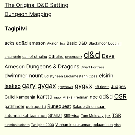
The Original D&D Setting
Dungeon Mapping
Tagipilvi
acks
ad&d
arneson
Basic D&D
Avalon
Blackmoor
boot hill
b/x
d&d
Dave
Cthulhu
call of cthulhu
cyberpunk
braunstein
Arneson
Dungeons & Dragons
Dwarf Fortress
dwimmermount
elsirin
Edistyneen Luolamestarin Opas
gary gygax
gygax
laakso
Judges
greyhawk
jeff rients
OSR
od&d
kartta
Guild
npc
kampanja
Miska Fredman
map
Runequest
pathfinder
peliraportti
Salaperäinen saari
TSR
Shahar
satunnaiskohtaaminen
SIIS-visa
Tom Moldvay
tpk
Vanhan koulukunnan pelaaminen
Twilight: 2000
visa
tuomion luolasto