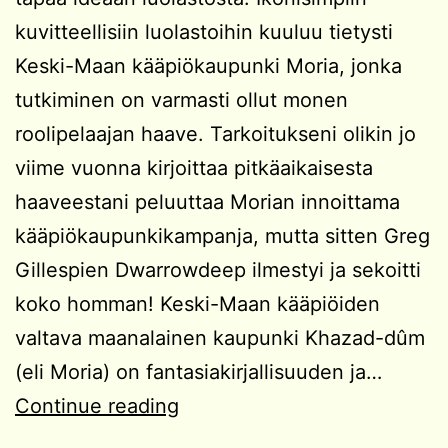
kuvitteellisiin luolastoihin kuuluu tietysti
Keski-Maan kääpiökaupunki Moria, jonka
tutkiminen on varmasti ollut monen
roolipelaajan haave. Tarkoitukseni olikin jo
viime vuonna kirjoittaa pitkäaikaisesta
haaveestani peluuttaa Morian innoittama
kääpiökaupunkikampanja, mutta sitten Greg
Gillespien Dwarrowdeep ilmestyi ja sekoitti
koko homman! Keski-Maan kääpiöiden
valtava maanalainen kaupunki Khazad-dûm
(eli Moria) on fantasiakirjallisuuden ja…
Kampanjaidea:
Continue reading
Kääpiökaupungin