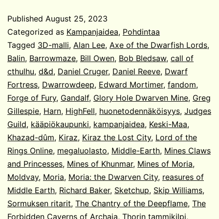
rauniot
Published
August 25, 2023
Categorized as
Kampanjaidea
,
Pohdintaa
Tagged
3D-malli
,
Alan Lee
,
Axe of the Dwarfish Lords
,
Balin
,
Barrowmaze
,
Bill Owen
,
Bob Bledsaw
,
call of
cthulhu
,
d&d
,
Daniel Cruger
,
Daniel Reeve
,
Dwarf
Fortress
,
Dwarrowdeep
,
Edward Mortimer
,
fandom
,
Forge of Fury
,
Gandalf
,
Glory Hole Dwarven Mine
,
Greg
Gillespie
,
Harn
,
HighFell
,
huonetodennäköisyys
,
Judges
Guild
,
kääpiökaupunki
,
kampanjaidea
,
Keski-Maa
,
Khazad-dûm
,
Kiraz
,
Kiraz the Lost City
,
Lord of the
Rings Online
,
megaluolasto
,
Middle-Earth
,
Mines Claws
and Princesses
,
Mines of Khunmar
,
Mines of Moria
,
Moldvay
,
Moria
,
Moria: the Dwarven City
,
reasures of
Middle Earth
,
Richard Baker
,
Sketchup
,
Skip Williams
,
Sormuksen ritarit
,
The Chantry of the Deepflame
,
The
Forbidden Caverns of Archaia
,
Thorin tammikilpi
,