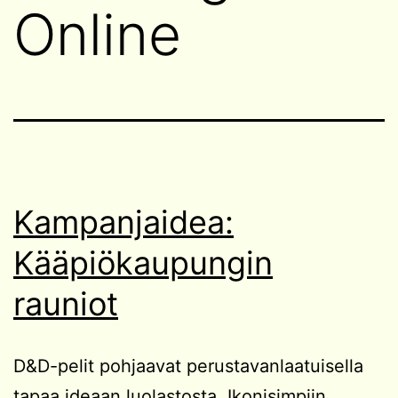
Online
Kampanjaidea:
Kääpiökaupungin
rauniot
D&D-pelit pohjaavat perustavanlaatuisella
tapaa ideaan luolastosta. Ikonisimpiin