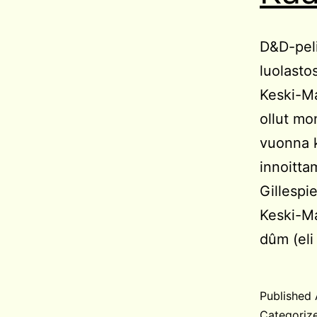
D&D-peli
luolastos
Keski-Ma
ollut mo
vuonna k
innoitta
Gillespi
Keski-M
dûm (eli
Published
Categoriz