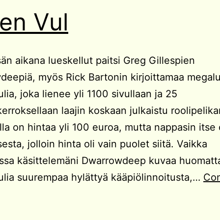
en Vul
än aikana lueskellut paitsi Greg Gillespien
eepiä, myös Rick Bartonin kirjoittamaa megalu
lia, joka lienee yli 1100 sivullaan ja 25
kerroksellaan laajin koskaan julkaistu roolipelik
lla on hintaa yli 100 euroa, mutta nappasin itse
sta, jolloin hinta oli vain puolet siitä. Vaikka
ssa käsittelemäni Dwarrowdeep kuvaa huomatta
lia suurempaa hylättyä kääpiölinnoitusta,…
Con
Arden
ul