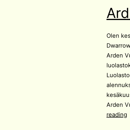
Ard
Olen kes
Dwarrowd
Arden Vu
luolasto
Luolasto
alennukse
kesäkuu
Arden Vu
reading
V