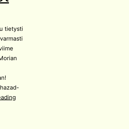
u tietysti
varmasti
viime
 Morian
an!
Khazad-
Kampanjaidea:
eading
Kääpiökaupungin
rauniot