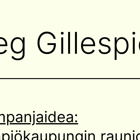
eg Gillesp
panjaidea:
piökaupungin rauni