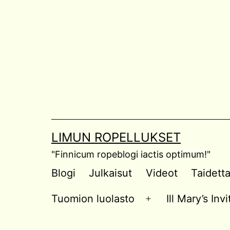
Skip
to
content
LIMUN ROPELLUKSET
"Finnicum ropeblogi iactis optimum!"
Blogi
Julkaisut
Videot
Taidett
Tuomion luolasto
Ill Mary’s In
Open
menu