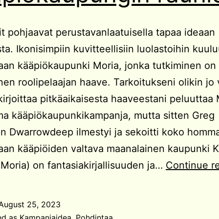
t pohjaavat perustavanlaatuisella tapaa ideaan
ta. Ikonisimpiin kuvitteellisiin luolastoihin kuulu
an kääpiökaupunki Moria, jonka tutkiminen on 
nen roolipelaajan haave. Tarkoitukseni olikin jo 
irjoittaa pitkäaikaisesta haaveestani peluuttaa
ma kääpiökaupunkikampanja, mutta sitten Greg
en Dwarrowdeep ilmestyi ja sekoitti koko homm
aan kääpiöiden valtava maanalainen kaupunki 
 Moria) on fantasiakirjallisuuden ja…
Continue r
August 25, 2023
ed as
Kampanjaidea
,
Pohdintaa