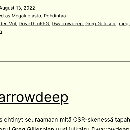
August 13, 2022
ed as
Megaluolasto
,
Pohdintaa
den Vul
,
DriveThruRPG
,
Dwarrowdeep
,
Greg Gillespie
,
mega
n
arrowdeep
s ehtinyt seuraamaan mitä OSR-skenessä tapah
osui Greg Gillespien uusi julkaisu Dwarrowdeep