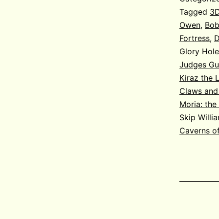
Tagged
3D
Owen
,
Bob
Fortress
,
D
Glory Hol
Judges Gu
Kiraz the 
Claws and
Moria: the
Skip Willi
Caverns of