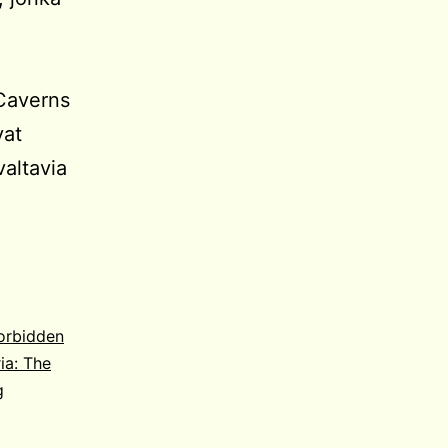
Caverns
vat
valtavia
rrowdeep
orbidden
ia: The
g