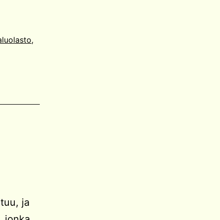
luolasto
,
tuu, ja
, jonka