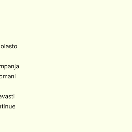
olasto
ampanja.
 omani
vasti
tinue