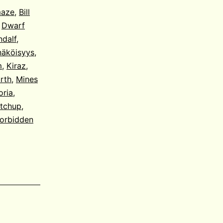
maze
,
Bill
,
Dwarf
dalf
,
äköisyys
,
m
,
Kiraz
,
rth
,
Mines
oria
,
tchup
,
orbidden