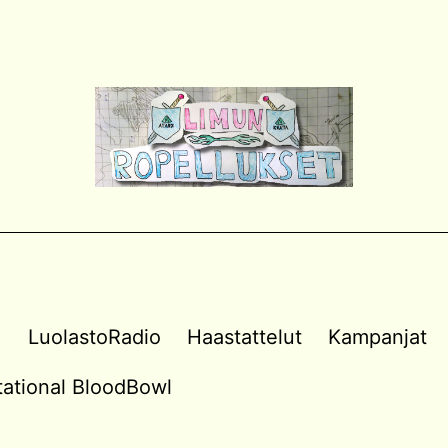
a
LuolastoRadio
Haastattelut
Kampanjat
vitational BloodBowl