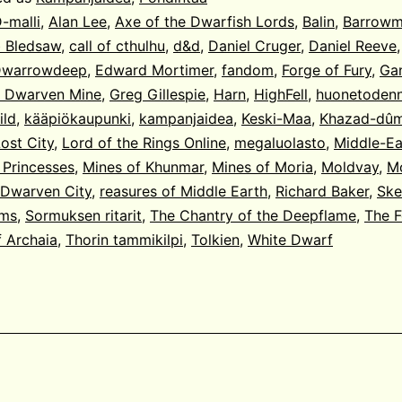
-malli
,
Alan Lee
,
Axe of the Dwarfish Lords
,
Balin
,
Barrow
 Bledsaw
,
call of cthulhu
,
d&d
,
Daniel Cruger
,
Daniel Reeve
warrowdeep
,
Edward Mortimer
,
fandom
,
Forge of Fury
,
Gan
e Dwarven Mine
,
Greg Gillespie
,
Harn
,
HighFell
,
huonetodenn
ild
,
kääpiökaupunki
,
kampanjaidea
,
Keski-Maa
,
Khazad-dû
Lost City
,
Lord of the Rings Online
,
megaluolasto
,
Middle-Ea
 Princesses
,
Mines of Khunmar
,
Mines of Moria
,
Moldvay
,
M
 Dwarven City
,
reasures of Middle Earth
,
Richard Baker
,
Ske
ams
,
Sormuksen ritarit
,
The Chantry of the Deepflame
,
The F
 Archaia
,
Thorin tammikilpi
,
Tolkien
,
White Dwarf