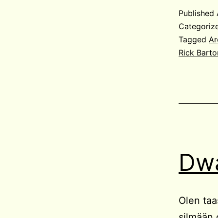
Published
Categoriz
Tagged
Ar
Rick Barto
Dw
Olen taa
silmään 