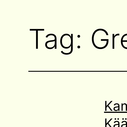
Tag:
Gr
Kam
Kää