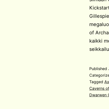
Kickstar
Gillespi
megaluo
of Archa
kaikki m
seikkail
Published
Categoriz
Tagged
Ax
Caverns of
Dwarwen C