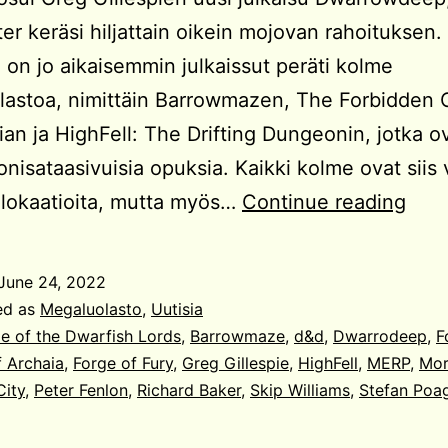
ter keräsi hiljattain oikein mojovan rahoituksen.
e on jo aikaisemmin julkaissut peräti kolme
lastoa, nimittäin Barrowmazen, The Forbidden 
ian ja HighFell: The Drifting Dungeonin, jotka o
onisataasivuisia opuksia. Kaikki kolme ovat siis 
Dwa
ulokaatioita, mutta myös…
Continue reading
June 24, 2022
ed as
Megaluolasto
,
Uutisia
e of the Dwarfish Lords
,
Barrowmaze
,
d&d
,
Dwarrodeep
,
F
 Archaia
,
Forge of Fury
,
Greg Gillespie
,
HighFell
,
MERP
,
Mor
ity
,
Peter Fenlon
,
Richard Baker
,
Skip Williams
,
Stefan Poa