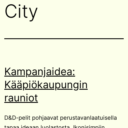
City
Kampanjaidea:
Kääpiökaupungin
rauniot
D&D-pelit pohjaavat perustavanlaatuisella
tapaa ideaan luolastosta. Ikonisimpiin