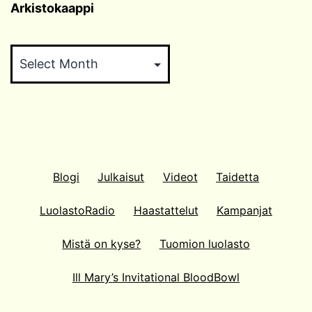
Arkistokaappi
Arkistokaappi
Blogi
Julkaisut
Videot
Taidetta
LuolastoRadio
Haastattelut
Kampanjat
Mistä on kyse?
Tuomion luolasto
Ill Mary’s Invitational BloodBowl