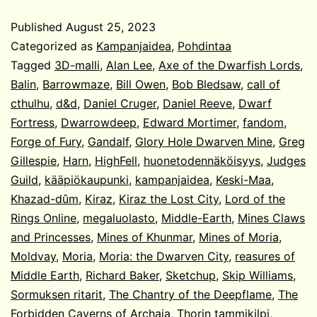
rauniot
Published
August 25, 2023
Categorized as
Kampanjaidea
,
Pohdintaa
Tagged
3D-malli
,
Alan Lee
,
Axe of the Dwarfish Lords
,
Balin
,
Barrowmaze
,
Bill Owen
,
Bob Bledsaw
,
call of
cthulhu
,
d&d
,
Daniel Cruger
,
Daniel Reeve
,
Dwarf
Fortress
,
Dwarrowdeep
,
Edward Mortimer
,
fandom
,
Forge of Fury
,
Gandalf
,
Glory Hole Dwarven Mine
,
Greg
Gillespie
,
Harn
,
HighFell
,
huonetodennäköisyys
,
Judges
Guild
,
kääpiökaupunki
,
kampanjaidea
,
Keski-Maa
,
Khazad-dûm
,
Kiraz
,
Kiraz the Lost City
,
Lord of the
Rings Online
,
megaluolasto
,
Middle-Earth
,
Mines Claws
and Princesses
,
Mines of Khunmar
,
Mines of Moria
,
Moldvay
,
Moria
,
Moria: the Dwarven City
,
reasures of
Middle Earth
,
Richard Baker
,
Sketchup
,
Skip Williams
,
Sormuksen ritarit
,
The Chantry of the Deepflame
,
The
Forbidden Caverns of Archaia
,
Thorin tammikilpi
,