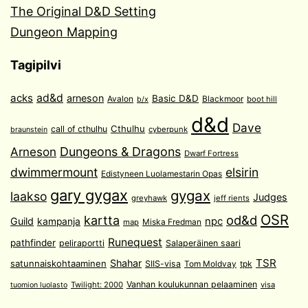
The Original D&D Setting
Dungeon Mapping
Tagipilvi
acks
ad&d
arneson
Basic D&D
Avalon
Blackmoor
boot hill
b/x
d&d
Dave
Cthulhu
call of cthulhu
cyberpunk
braunstein
Arneson
Dungeons & Dragons
Dwarf Fortress
dwimmermount
elsirin
Edistyneen Luolamestarin Opas
gary gygax
gygax
laakso
Judges
greyhawk
jeff rients
OSR
od&d
kartta
Guild
npc
kampanja
Miska Fredman
map
Runequest
pathfinder
peliraportti
Salaperäinen saari
TSR
Shahar
satunnaiskohtaaminen
SIIS-visa
Tom Moldvay
tpk
Vanhan koulukunnan pelaaminen
Twilight: 2000
visa
tuomion luolasto