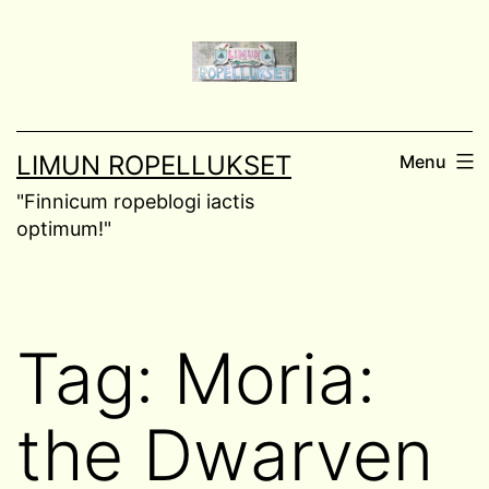
Skip
to
content
LIMUN ROPELLUKSET
Menu
"Finnicum ropeblogi iactis
optimum!"
Tag:
Moria:
the Dwarven