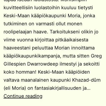
kuvitteellisiin luolastoihin kuuluu tietysti
Keski-Maan kääpiökaupunki Moria, jonka
tutkiminen on varmasti ollut monen
roolipelaajan haave. Tarkoitukseni olikin jo
viime vuonna kirjoittaa pitkäaikaisesta
haaveestani peluuttaa Morian innoittama
kääpiökaupunkikampanja, mutta sitten Greg
Gillespien Dwarrowdeep ilmestyi ja sekoitti
koko homman! Keski-Maan kääpiöiden
valtava maanalainen kaupunki Khazad-dûm
(eli Moria) on fantasiakirjallisuuden ja…
Kampanjaidea:
Continue reading
Kääpiökaupungin