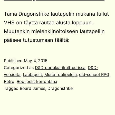
Tämä Dragonstrike lautapelin mukana tullut
VHS on täyttä rautaa alusta loppuun..
Muutenkin mielenkiinoitoiseen lautapeliin
pääsee tutustumaan täältä:
Published
May 4, 2015
Categorized as
D&D populaarikulttuurissa
,
D&D-
versioita
,
Lautapelit
,
Muita roolipelejä
,
old-school RPG
,
Retro
,
Roolipelit kerrontana
Tagged
Board James
,
Dragonstrike