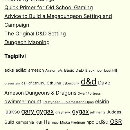
Quick Primer for Old School Gaming
Advice to Build a Megadungeon Setting and
Campaign
The Original D&D Setting
Dungeon Mapping
Tagipilvi
acks
ad&d
arneson
Basic D&D
Avalon
Blackmoor
boot hill
b/x
d&d
Dave
Cthulhu
call of cthulhu
cyberpunk
braunstein
Arneson
Dungeons & Dragons
Dwarf Fortress
dwimmermount
elsirin
Edistyneen Luolamestarin Opas
gary gygax
gygax
laakso
Judges
greyhawk
jeff rients
OSR
od&d
kartta
Guild
npc
kampanja
Miska Fredman
map