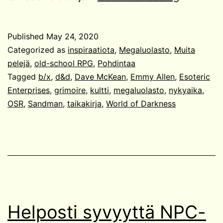
Enterpris
Published
May 24, 2020
Categorized as
inspiraatiota
,
Megaluolasto
,
Muita
pelejä
,
old-school RPG
,
Pohdintaa
Tagged
b/x
,
d&d
,
Dave McKean
,
Emmy Allen
,
Esoteric
Enterprises
,
grimoire
,
kultti
,
megaluolasto
,
nykyaika
,
OSR
,
Sandman
,
taikakirja
,
World of Darkness
Helposti syvyyttä NPC-