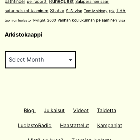
Runequest
pathfinder
peliraportti
Salaperäinen saari
TSR
Shahar
satunnaiskohtaaminen
SIIS-visa
Tom Moldvay
tpk
Vanhan koulukunnan pelaaminen
Twilight: 2000
visa
tuomion luolasto
Arkistokaappi
Arkistokaappi
Blogi
Julkaisut
Videot
Taidetta
LuolastoRadio
Haastattelut
Kampanjat