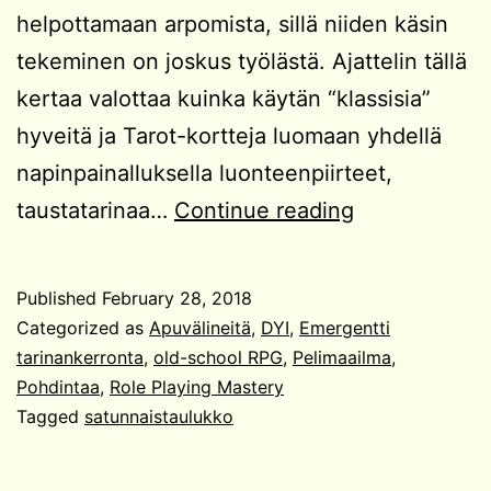
helpottamaan arpomista, sillä niiden käsin
tekeminen on joskus työlästä. Ajattelin tällä
kertaa valottaa kuinka käytän “klassisia”
hyveitä ja Tarot-kortteja luomaan yhdellä
napinpainalluksella luonteenpiirteet,
Helposti
taustatarinaa…
Continue reading
syvyyttä
NPC-
Published
February 28, 2018
hahmoihin,
Categorized as
Apuvälineitä
,
DYI
,
Emergentti
eli
tarinankerronta
,
old-school RPG
,
Pelimaailma
,
Pohdintaa
,
Role Playing Mastery
kuinka
Tagged
satunnaistaulukko
käyttää
Hyveitä