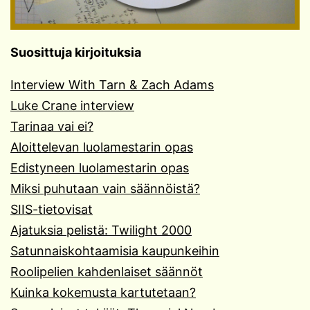
Suosittuja kirjoituksia
Interview With Tarn & Zach Adams
Luke Crane interview
Tarinaa vai ei?
Aloittelevan luolamestarin opas
Edistyneen luolamestarin opas
Miksi puhutaan vain säännöistä?
SIIS-tietovisat
Ajatuksia pelistä: Twilight 2000
Satunnaiskohtaamisia kaupunkeihin
Roolipelien kahdenlaiset säännöt
Kuinka kokemusta kartutetaan?