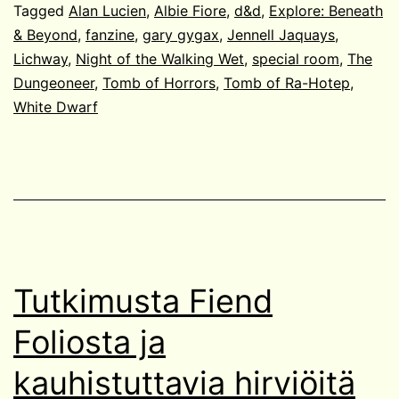
Tagged
Alan Lucien
,
Albie Fiore
,
d&d
,
Explore: Beneath
& Beyond
,
fanzine
,
gary gygax
,
Jennell Jaquays
,
Lichway
,
Night of the Walking Wet
,
special room
,
The
Dungeoneer
,
Tomb of Horrors
,
Tomb of Ra-Hotep
,
White Dwarf
Tutkimusta Fiend
Foliosta ja
kauhistuttavia hirviöitä