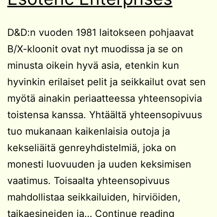
D&D:n vuoden 1981 laitokseen pohjaavat
B/X-kloonit ovat nyt muodissa ja se on
minusta oikein hyvä asia, etenkin kun
hyvinkin erilaiset pelit ja seikkailut ovat sen
myötä ainakin periaatteessa yhteensopivia
toistensa kanssa. Yhtäältä yhteensopivuus
tuo mukanaan kaikenlaisia outoja ja
kekseliäitä genreyhdistelmiä, joka on
monesti luovuuden ja uuden keksimisen
vaatimus. Toisaalta yhteensopivuus
mahdollistaa seikkailuiden, hirviöiden,
Esoteric
taikaesineiden ja…
Continue reading