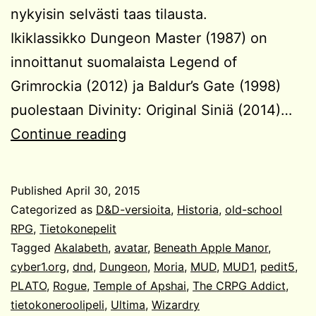
nykyisin selvästi taas tilausta.
Ikiklassikko Dungeon Master (1987) on
innoittanut suomalaista Legend of
Grimrockia (2012) ja Baldur’s Gate (1998)
puolestaan Divinity: Original Siniä (2014)…
Tietokoneroolipelien
Continue reading
historiaa
Published
April 30, 2015
Categorized as
D&D-versioita
,
Historia
,
old-school
RPG
,
Tietokonepelit
Tagged
Akalabeth
,
avatar
,
Beneath Apple Manor
,
cyber1.org
,
dnd
,
Dungeon
,
Moria
,
MUD
,
MUD1
,
pedit5
,
PLATO
,
Rogue
,
Temple of Apshai
,
The CRPG Addict
,
tietokoneroolipeli
,
Ultima
,
Wizardry