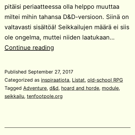
pitäisi periaatteessa olla helppo muuttaa
miltei mihin tahansa D&D-versioon. Siinä on
valtavasti sisältöä! Seikkailujen määrä ei siis
ole ongelma, muttei niiden laatukaan…
Ei
Continue reading
tarpeeksi
seikkailtavaa?
Published
September 27, 2017
Categorized as
inspiraatiota
,
Listat
,
old-school RPG
Tagged
Adventure
,
d&d
,
hoard and horde
,
module
,
seikkailu
,
tenfootpole.org