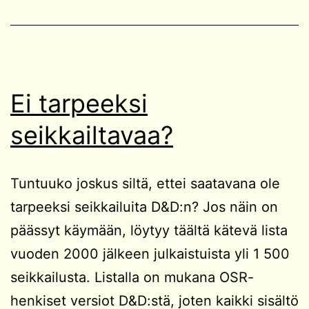
ja
Tarot-
kortteja
luomaan
Ei tarpeeksi
tarinankaaria
NPC:lle.
seikkailtavaa?
Tuntuuko joskus siltä, ettei saatavana ole
tarpeeksi seikkailuita D&D:n? Jos näin on
päässyt käymään, löytyy täältä kätevä lista
vuoden 2000 jälkeen julkaistuista yli 1 500
seikkailusta. Listalla on mukana OSR-
henkiset versiot D&D:stä, joten kaikki sisältö