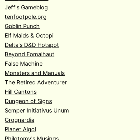
Jeff's Gameblog
tenfootpole.org
Goblin Punch
Elf Maids & Octopi
Delta's D&D Hotspot
Beyond Fomalhaut
False Machine
Monsters and Manuals
The Retired Adventurer
Hill Cantons
Dungeon of Signs
Semper Initiativus Unum
Grognardia
Planet Algol
Philotomy's Musings