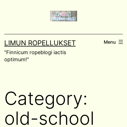
Skip
to
content
LIMUN ROPELLUKSET
Menu
"Finnicum ropeblogi iactis
optimum!"
Category:
old-school