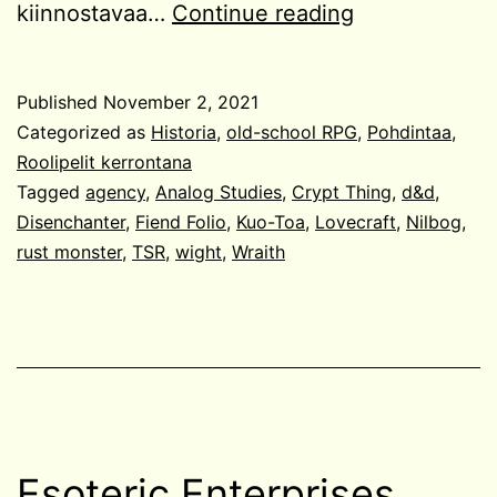
Tutkimusta
kiinnostavaa…
Continue reading
Fiend
Foliosta
Published
November 2, 2021
ja
Categorized as
Historia
,
old-school RPG
,
Pohdintaa
,
kauhistuttavi
Roolipelit kerrontana
Tagged
agency
,
Analog Studies
,
Crypt Thing
,
d&d
,
hirviöitä
Disenchanter
,
Fiend Folio
,
Kuo-Toa
,
Lovecraft
,
Nilbog
,
rust monster
,
TSR
,
wight
,
Wraith
Esoteric Enterprises