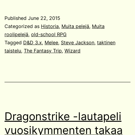
Fantasy
Trip,
Published
June 22, 2015
taktinen
Categorized as
Historia
,
Muita pelejä
,
Muita
taisteluroolipeli
roolipelejä
,
old-school RPG
Tagged
D&D 3.x
,
Melee
,
Steve Jackson
,
taktinen
taistelu
,
The Fantasy Trip
,
Wizard
Dragonstrike -lautapeli
vuosikymmenten takaa