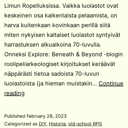
Limun Ropelluksissa. Vaikka luolastot ovat
keskeinen osa kaikenlaista pelaamista, on
harva kuitenkaan kovinkaan perillä siitä
miten nykyisen kaltaiset luolastot syntyivät
harrastuksen alkuaikoina 70-luvulla.
Onneksi Explore: Beneath & Beyond -blogin
roolipeliarkeologiset kirjoitukset keräävät
näppärästi tietoa sadoista 70-luvun
luolastoista (ja hieman muistakin…
Continue
Muinaisten
reading
luolastojen
tutkimista
Published
February 28, 2023
Categorized as
DIY
,
Historia
,
old-school RPG